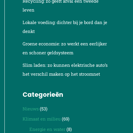
Recycling: zo geeft afval een tweede
leven
Lokale voeding: dichter bij je bord dan je
denkt
Groene economie: zo werkt een eerlijker
en schoner geldsysteem
Slim laden: zo kunnen elektrische auto’s
het verschil maken op het stroomnet
Categorieën
Nieuws
(53)
Klimaat en milieu
(69)
Energie en water
(8)