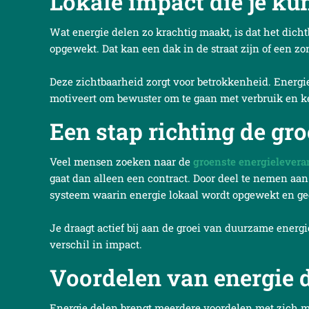
Lokale impact die je kun
Wat energie delen zo krachtig maakt, is dat het dichtb
opgewekt. Dat kan een dak in de straat zijn of een zo
Deze zichtbaarheid zorgt voor betrokkenheid. Energie i
motiveert om bewuster om te gaan met verbruik en k
Een stap richting de gr
Veel mensen zoeken naar de
groenste energielevera
gaat dan alleen een contract. Door deel te nemen aa
systeem waarin energie lokaal wordt opgewekt en ge
Je draagt actief bij aan de groei van duurzame energi
verschil in impact.
Voordelen van energie 
Energie delen brengt meerdere voordelen met zich me