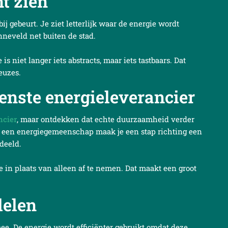
t zien
ij gebeurt. Je ziet letterlijk waar de energie wordt
nneveld net buiten de stad.
s niet langer iets abstracts, maar iets tastbaars. Dat
euzes.
oenste energieleverancier
ncier
, maar ontdekken dat echte duurzaamheid verder
n een energiegemeenschap maak je een stap richting een
deeld.
e in plaats van alleen af te nemen. Dat maakt een groot
delen
e. De energie wordt efficiënter gebruikt omdat deze