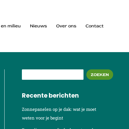
Z
o
e
 en milieu
Nieuws
Over ons
Contact
k
e
n
ZOEKEN
Recente berichten
Zonnepanelen op je dak: wat je moet
weten voor je begint