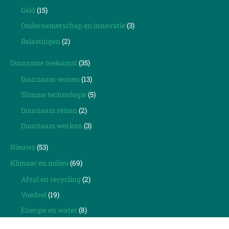
Geld
(15)
Ondernemerschap en innovatie
(3)
Belastingen
(2)
Duurzame toekomst
(35)
Duurzaam wonen
(13)
Slimme technologie
(5)
Duurzaam reizen
(2)
Duurzaam werken
(3)
Nieuws
(53)
Klimaat en milieu
(69)
Afval en recycling
(2)
Voedsel
(19)
Energie en water
(8)