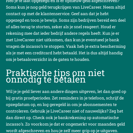
Heb je te laat opgezegd en is er opnieuw geld afgeschreven?
Soms kun je nog geld terugkrijgen van LiveCareer. Neem altijd
contact op met de klantenservice. Geef aan dat je hebt
opgezegd en toon je bewijs. Soms zijn bedrijven bereid een deel
of alles terug te storten, zeker als je snel reageert. Houd er
rekening mee dat ieder bedrijf andere regels heeft. Kun je er
met LiveCareer niet uitkomen, dan kun je eventueel je bank
vragen de incasso’s te stoppen. Vaak heb je extra bescherming
als je met een creditcard hebt betaald. Het is dus altijd handig
om je betaaloverzicht in de gaten te houden.
Praktische tips om niet
onnodig te betalen
Wil je je geld liever aan andere dingen uitgeven, let dan goed op
bij gratis proefperiodes. Zet reminders in je telefoon, schrijf de
opzegdatum op, en log geregeld in om je abonnementen te
controleren. Gebruik je LiveCareer niet of nauwelijks? Zeg het
dan direct op. Check ook je bankrekening op automatische
incasso’s. Zo voorkom je dat er ongemerkt voor maanden geld
wordt afgeschreven en hou je zelf meer grip op je uitgaven.