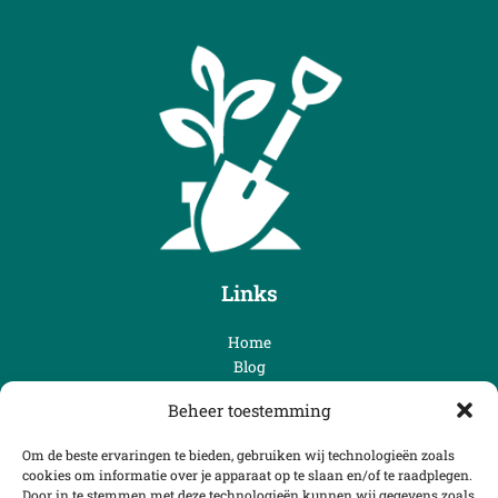
Links
Home
Blog
Over ons
Beheer toestemming
Contact
Categorieën
Om de beste ervaringen te bieden, gebruiken wij technologieën zoals
cookies om informatie over je apparaat op te slaan en/of te raadplegen.
Door in te stemmen met deze technologieën kunnen wij gegevens zoals