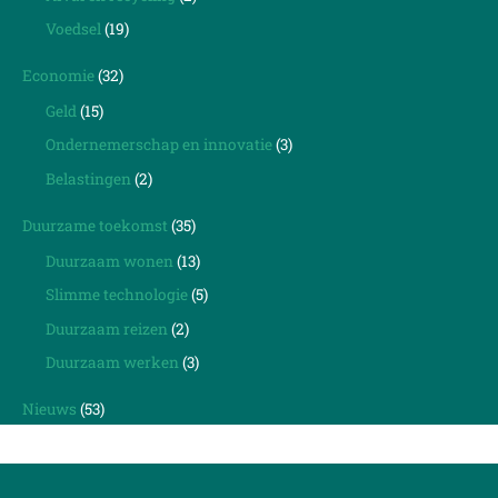
Voedsel
(19)
Economie
(32)
Geld
(15)
Ondernemerschap en innovatie
(3)
Belastingen
(2)
Duurzame toekomst
(35)
Duurzaam wonen
(13)
Slimme technologie
(5)
Duurzaam reizen
(2)
Duurzaam werken
(3)
Nieuws
(53)