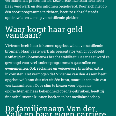
vermaken als presentatrice. Deze brede inzetbaarheid heeft
haar veel werk en dus inkomen opgeleverd. Door zich niet op
één soort programma te richten, heeft ze zichzelf steeds
opnieuw laten zien op verschillende plekken.
Waar komt haar geld
vandaan?
Vivienne heeft haar inkomen opgebouwd uit verschillende
bronnen. Haar vaste werk als presentator van bijvoorbeeld
Koffietijd
en
Shownieuws
bracht stabiliteit. Daarnaast werd ze
gevraagd voor veel andere programma’s,
gastrollen
en
evenementen
. Ook
reclames
en
voice-overs
brachten extra
inkomsten. Het vermogen dat Vivienne van den Assem heeft
opgebouwd komt dus niet uit één bron, maar uit een mix van
werkzaamheden. Door slim te kiezen voor bepaalde
opdrachten en haar bekendheid goed te gebruiken, heeft zij
financieel succes kunnen boeken in het medialandschap.
De familienaam Van der
Valk en haar eigen carrière